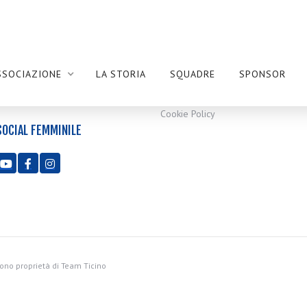
SOCIAL MASCHILE
PRIVACY
SSOCIAZIONE
LA STORIA
SQUADRE
SPONSOR
Privacy Policy



Cookie Policy
SOCIAL FEMMINILE



sono proprietà di Team Ticino